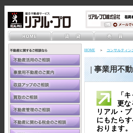
HOME
＞
コンサルティン
| 事業用不
「キ
更な
リアル・プ
にもたらす
おります。