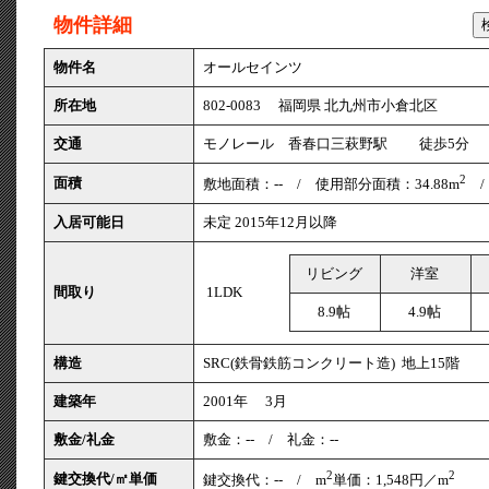
物件詳細
物件名
オールセインツ
所在地
802-0083 福岡県 北九州市小倉北区
交通
モノレール 香春口三萩野駅 徒歩5
2
面積
敷地面積：-- / 使用部分面積：34.88m
/
入居可能日
未定 2015年12月以降
リビング
洋室
間取り
1LDK
8.9帖
4.9帖
構造
SRC(鉄骨鉄筋コンクリート造) 地上15階
建築年
2001年 3月
敷金/礼金
敷金：-- / 礼金：--
2
2
鍵交換代/㎡単価
鍵交換代：-- / m
単価：1,548円／m