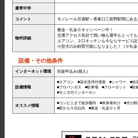
最寄中学
コメント
モノレール旦過駅～香春口三萩野駅間にある
敷金・礼金０キャンペーン中！
交通アクセス良好で買い物も通学もとっても
物件詳細
エアコン、２口キッチンも今ならサービス設
小型犬のみ飼育可能になりました！（※礼金
設備・その他条件
インターネット環境
別途申込み(個人)
■エアコン
■温水洗浄付便座
■シャワー
■
設備情報
■プロパンガス
■駐車場
■クローゼット
■
■モニタ付インターホン
■コンビニまで徒歩圏内
■単身者向け
■犬が
オススメ情報
■駅から５分以内
■敷金・礼金０ヶ月