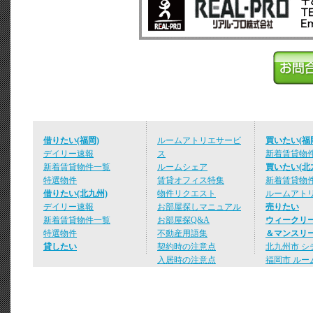
借りたい(福岡)
ルームアトリエサービ
買いたい(福
デイリー速報
ス
新着賃貸物
新着賃貸物件一覧
ルームシェア
買いたい(北
特選物件
賃貸オフィス特集
新着賃貸物
借りたい(北九州)
物件リクエスト
ルームアト
デイリー速報
お部屋探しマニュアル
売りたい
新着賃貸物件一覧
お部屋探Q&A
ウィークリ
特選物件
不動産用語集
＆マンスリ
貸したい
契約時の注意点
北九州市 シ
入居時の注意点
福岡市 ルー